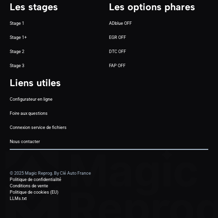
Les stages
Les options phares
Stage 1
ADblue OFF
Stage 1+
EGR OFF
Stage 2
DTC OFF
Stage 3
FAP OFF
Liens utiles
Configurateur en ligne
Foire aux questions
Connexion service de fichiers
Nous contacter
© 2025 Magic Reprog. By Clé Auto France
Politique de confidentialité
Conditions de vente
Politique de cookies (EU)
LLMs.txt